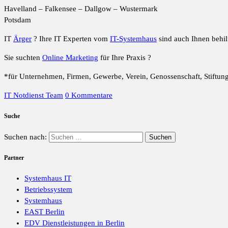
Havelland – Falkensee – Dallgow – Wustermark
Potsdam
IT
Ärger
? Ihre IT Experten vom
IT-Systemhaus
sind auch Ihnen behilf
Sie suchten
Online Marketing
für Ihre Praxis ?
*für Unternehmen, Firmen, Gewerbe, Verein, Genossenschaft, Stiftun
IT Notdienst Team
0 Kommentare
Suche
Suchen nach:
Partner
Systemhaus IT
Betriebssystem
Systemhaus
EAST Berlin
EDV Dienstleistungen in Berlin