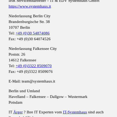
IHR Servicemitarbeiter – IT & EDV Systemhaus GmbH
https://www.systemhaus.it
Niederlassung Berlin City
Brandenburgische Str. 38
10707 Berlin
Tel:
+49 (0)30 54874086
Fax: +49 (0)30 64074526
Niederlassung Falkensee City
Poststr. 26
14612 Falkensee
Tel:
+49 (0)3322 8509070
Fax: +49 (0)3322 8509076
E-Mail: team@systemhaus.it
Berlin und Umland
Havelland – Falkensee – Dallgow – Wustermark
Potsdam
IT
Ärger
? Ihre IT Experten vom
IT-Systemhaus
sind auch