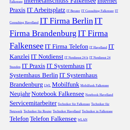
Internetanschluss Falkensee
Internet
Falkensee
Praxis
IT Arbeitsplatz
IT Berater
IT Consulting Falkensee
IT
IT Firma Berlin
IT
Consulting Havelland
Firma Brandenburg
IT Firma
Falkensee
IT Firma Telefon
IT
IT Havelland
Kanzlei
IT Notdienst
IT Notdienst 24 h
IT Notdienst 24
IT Praxis
IT Systemhaus
IT
Stunden
Systemhaus Berlin
IT Systemhaus
Brandenburg
Mobilfunk
LWL
Mobilfunk Falkensee
Neujahr
Notebook Falkensee
Notebook Havelland
Servicemitarbeiter
Techniker für Falkensee
Techniker für
Netzwerk
Techniker für Router
Techniker Havelland
Techniker in Falkensee
Telefon
Telefon Falkensee
WLAN