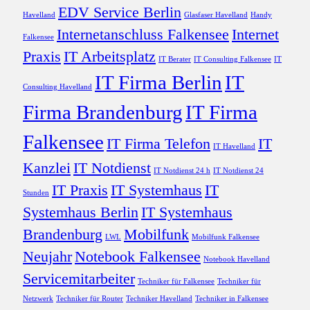
EDV Service Berlin
Havelland
Glasfaser Havelland
Handy
Internetanschluss Falkensee
Internet
Falkensee
Praxis
IT Arbeitsplatz
IT Berater
IT Consulting Falkensee
IT
IT Firma Berlin
IT
Consulting Havelland
Firma Brandenburg
IT Firma
Falkensee
IT Firma Telefon
IT
IT Havelland
Kanzlei
IT Notdienst
IT Notdienst 24 h
IT Notdienst 24
IT Praxis
IT Systemhaus
IT
Stunden
Systemhaus Berlin
IT Systemhaus
Brandenburg
Mobilfunk
LWL
Mobilfunk Falkensee
Neujahr
Notebook Falkensee
Notebook Havelland
Servicemitarbeiter
Techniker für Falkensee
Techniker für
Netzwerk
Techniker für Router
Techniker Havelland
Techniker in Falkensee