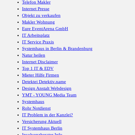
Telefon Makler
Internet Presse
Objekt zu verkaufen
Makler Wohnung
Eure EventArena GmbH
IT Arbeitsplatz
IT Service Praxis
Systemhaus in Berlin & Brandenburg
Natur heilen
Internet Disclaimer
Top 1 IT & EDV
Mieter Hilfe Firmen
Detektei Detektiv.name
Design Anstalt Webdesign
YMT - YOUNG Media Team
Systemhaus
Rohr Notdienst
IT Problem in der Kanzlei?
Versicherung Aktuell
IT Systemhaus Berlin
Insolvenzberater Info