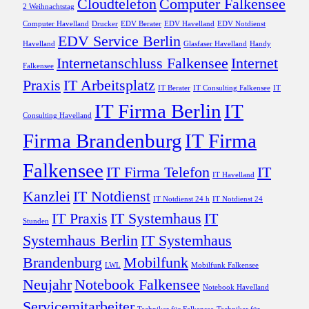
Cloudtelefon
Computer Falkensee
2 Weihnachtstag
Computer Havelland
Drucker
EDV Berater
EDV Havelland
EDV Notdienst
EDV Service Berlin
Havelland
Glasfaser Havelland
Handy
Internetanschluss Falkensee
Internet
Falkensee
Praxis
IT Arbeitsplatz
IT Berater
IT Consulting Falkensee
IT
IT Firma Berlin
IT
Consulting Havelland
Firma Brandenburg
IT Firma
Falkensee
IT Firma Telefon
IT
IT Havelland
Kanzlei
IT Notdienst
IT Notdienst 24 h
IT Notdienst 24
IT Praxis
IT Systemhaus
IT
Stunden
Systemhaus Berlin
IT Systemhaus
Brandenburg
Mobilfunk
LWL
Mobilfunk Falkensee
Neujahr
Notebook Falkensee
Notebook Havelland
Servicemitarbeiter