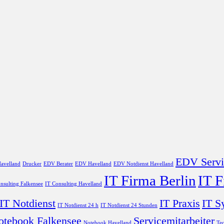
EDV Servi
avelland
Drucker
EDV Berater
EDV Havelland
EDV Notdienst Havelland
IT Firma Berlin
IT 
nsulting Falkensee
IT Consulting Havelland
IT Notdienst
IT Praxis
IT S
IT Notdienst 24 h
IT Notdienst 24 Stunden
otebook Falkensee
Servicemitarbeiter
Notebook Havelland
Tec