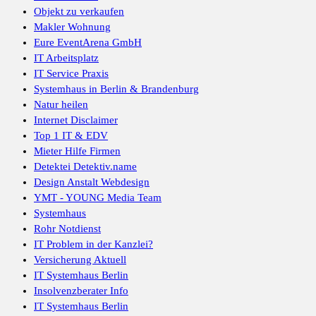
Objekt zu verkaufen
Makler Wohnung
Eure EventArena GmbH
IT Arbeitsplatz
IT Service Praxis
Systemhaus in Berlin & Brandenburg
Natur heilen
Internet Disclaimer
Top 1 IT & EDV
Mieter Hilfe Firmen
Detektei Detektiv.name
Design Anstalt Webdesign
YMT - YOUNG Media Team
Systemhaus
Rohr Notdienst
IT Problem in der Kanzlei?
Versicherung Aktuell
IT Systemhaus Berlin
Insolvenzberater Info
IT Systemhaus Berlin