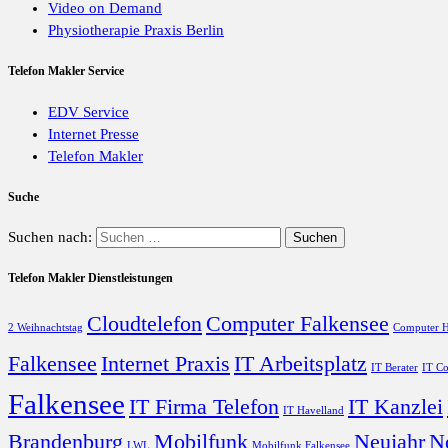
Video on Demand
Physiotherapie Praxis Berlin
Telefon Makler Service
EDV Service
Internet Presse
Telefon Makler
Suche
Suchen nach:
Telefon Makler Dienstleistungen
Cloudtelefon
Computer Falkensee
2 Weihnachtstag
Computer H
Falkensee
Internet Praxis
IT Arbeitsplatz
IT Berater
IT Co
Falkensee
IT Firma Telefon
IT Kanzlei
IT Havelland
Brandenburg
Mobilfunk
Neujahr
N
LWL
Mobilfunk Falkensee