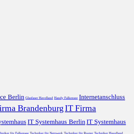
ce Berlin
Internetanschluss
Glasfaser Havelland
Handy Falkensee
Firma Brandenburg
IT Firma
ystemhaus
IT Systemhaus Berlin
IT Systemhaus
hniker für Falkensee
Techniker für Netzwerk
Techniker für Router
Techniker Havelland