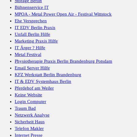
Storage Berlin
Bühnenservice IT
MPOA - Metal Power Open Air - Festival Wittstock
Ehe Versprechen
IT EDV Berlin Praxis
Unfall Berlin Hilfe
Marketing Praxis Hilfe
IT Ärger ? Hilfe
Metal Festival
Physiotherapie Praxis Berlin Brandenburg Potsdam
Email Server Hilfe
KFZ Werkstatt Berlin Brandenburg
IT & EDV Systemhaus Berlin
Pferdehof am Weiler
Keine Website
Login Computer
Traum Bad
Netzwerk Analyse
Sicherheit Haus
Telefon Makler
Internet Presse