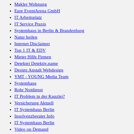
Makler Wohnung
Eure EventArena GmbH
IT Arbeitsplatz
IT Service Praxis
Systemhaus in Berlin & Brandenburg
Natur heilen
Internet Disclaimer
Top 1 IT & EDV
Mieter Hilfe Firmen
Detektei Detektiv.name
Design Anstalt Webdesign
YMT - YOUNG Media Team
Systemhaus
Rohr Notdienst
IT Problem in der Kanzlei?
Versicherung Aktuell
IT Systemhaus Berlin
Insolvenzberater Info
IT Systemhaus Berlin
Video on Demand