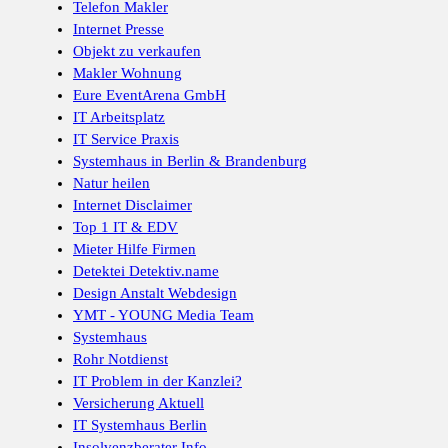
Telefon Makler
Internet Presse
Objekt zu verkaufen
Makler Wohnung
Eure EventArena GmbH
IT Arbeitsplatz
IT Service Praxis
Systemhaus in Berlin & Brandenburg
Natur heilen
Internet Disclaimer
Top 1 IT & EDV
Mieter Hilfe Firmen
Detektei Detektiv.name
Design Anstalt Webdesign
YMT - YOUNG Media Team
Systemhaus
Rohr Notdienst
IT Problem in der Kanzlei?
Versicherung Aktuell
IT Systemhaus Berlin
Insolvenzberater Info