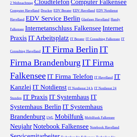
Cloudtelefon
Computer Falkensee
2 Weihnachtstag
Computer Havelland
Drucker
EDV Berater
EDV Havelland
EDV Notdienst
EDV Service Berlin
Havelland
Glasfaser Havelland
Handy
Internetanschluss Falkensee
Internet
Falkensee
Praxis
IT Arbeitsplatz
IT Berater
IT Consulting Falkensee
IT
IT Firma Berlin
IT
Consulting Havelland
Firma Brandenburg
IT Firma
Falkensee
IT Firma Telefon
IT
IT Havelland
Kanzlei
IT Notdienst
IT Notdienst 24 h
IT Notdienst 24
IT Praxis
IT Systemhaus
IT
Stunden
Systemhaus Berlin
IT Systemhaus
Brandenburg
Mobilfunk
LWL
Mobilfunk Falkensee
Neujahr
Notebook Falkensee
Notebook Havelland
Servicemitarbeiter