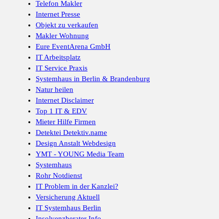
Telefon Makler
Internet Presse
Objekt zu verkaufen
Makler Wohnung
Eure EventArena GmbH
IT Arbeitsplatz
IT Service Praxis
Systemhaus in Berlin & Brandenburg
Natur heilen
Internet Disclaimer
Top 1 IT & EDV
Mieter Hilfe Firmen
Detektei Detektiv.name
Design Anstalt Webdesign
YMT - YOUNG Media Team
Systemhaus
Rohr Notdienst
IT Problem in der Kanzlei?
Versicherung Aktuell
IT Systemhaus Berlin
Insolvenzberater Info