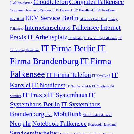
Cloudtelefon
Computer Falkensee
2 Weihnachtstag
Computer Havelland
Drucker
EDV Berater
EDV Havelland
EDV Notdienst
EDV Service Berlin
Havelland
Glasfaser Havelland
Handy
Internetanschluss Falkensee
Internet
Falkensee
Praxis
IT Arbeitsplatz
IT Berater
IT Consulting Falkensee
IT
IT Firma Berlin
IT
Consulting Havelland
Firma Brandenburg
IT Firma
Falkensee
IT Firma Telefon
IT
IT Havelland
Kanzlei
IT Notdienst
IT Notdienst 24 h
IT Notdienst 24
IT Praxis
IT Systemhaus
IT
Stunden
Systemhaus Berlin
IT Systemhaus
Brandenburg
Mobilfunk
LWL
Mobilfunk Falkensee
Neujahr
Notebook Falkensee
Notebook Havelland
Servicemitarbeiter