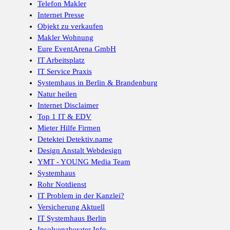
Telefon Makler
Internet Presse
Objekt zu verkaufen
Makler Wohnung
Eure EventArena GmbH
IT Arbeitsplatz
IT Service Praxis
Systemhaus in Berlin & Brandenburg
Natur heilen
Internet Disclaimer
Top 1 IT & EDV
Mieter Hilfe Firmen
Detektei Detektiv.name
Design Anstalt Webdesign
YMT - YOUNG Media Team
Systemhaus
Rohr Notdienst
IT Problem in der Kanzlei?
Versicherung Aktuell
IT Systemhaus Berlin
Insolvenzberater Info