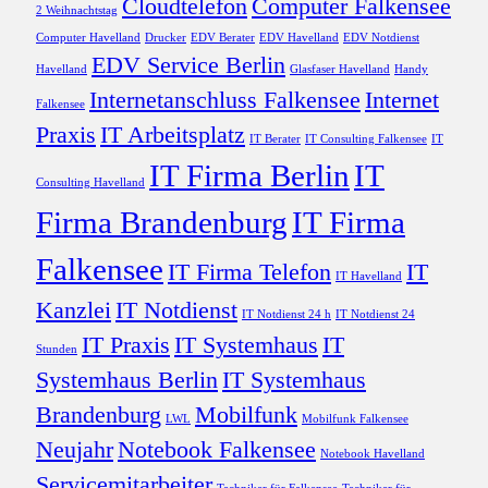
Cloudtelefon
Computer Falkensee
2 Weihnachtstag
Computer Havelland
Drucker
EDV Berater
EDV Havelland
EDV Notdienst
EDV Service Berlin
Havelland
Glasfaser Havelland
Handy
Internetanschluss Falkensee
Internet
Falkensee
Praxis
IT Arbeitsplatz
IT Berater
IT Consulting Falkensee
IT
IT Firma Berlin
IT
Consulting Havelland
Firma Brandenburg
IT Firma
Falkensee
IT Firma Telefon
IT
IT Havelland
Kanzlei
IT Notdienst
IT Notdienst 24 h
IT Notdienst 24
IT Praxis
IT Systemhaus
IT
Stunden
Systemhaus Berlin
IT Systemhaus
Brandenburg
Mobilfunk
LWL
Mobilfunk Falkensee
Neujahr
Notebook Falkensee
Notebook Havelland
Servicemitarbeiter