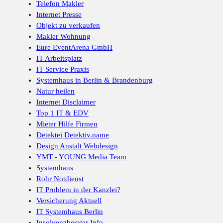
Telefon Makler
Internet Presse
Objekt zu verkaufen
Makler Wohnung
Eure EventArena GmbH
IT Arbeitsplatz
IT Service Praxis
Systemhaus in Berlin & Brandenburg
Natur heilen
Internet Disclaimer
Top 1 IT & EDV
Mieter Hilfe Firmen
Detektei Detektiv.name
Design Anstalt Webdesign
YMT - YOUNG Media Team
Systemhaus
Rohr Notdienst
IT Problem in der Kanzlei?
Versicherung Aktuell
IT Systemhaus Berlin
Insolvenzberater Info