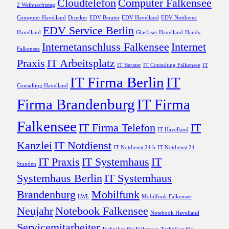
Cloudtelefon
Computer Falkensee
2 Weihnachtstag
Computer Havelland
Drucker
EDV Berater
EDV Havelland
EDV Notdienst
EDV Service Berlin
Havelland
Glasfaser Havelland
Handy
Internetanschluss Falkensee
Internet
Falkensee
Praxis
IT Arbeitsplatz
IT Berater
IT Consulting Falkensee
IT
IT Firma Berlin
IT
Consulting Havelland
Firma Brandenburg
IT Firma
Falkensee
IT Firma Telefon
IT
IT Havelland
Kanzlei
IT Notdienst
IT Notdienst 24 h
IT Notdienst 24
IT Praxis
IT Systemhaus
IT
Stunden
Systemhaus Berlin
IT Systemhaus
Brandenburg
Mobilfunk
LWL
Mobilfunk Falkensee
Neujahr
Notebook Falkensee
Notebook Havelland
Servicemitarbeiter