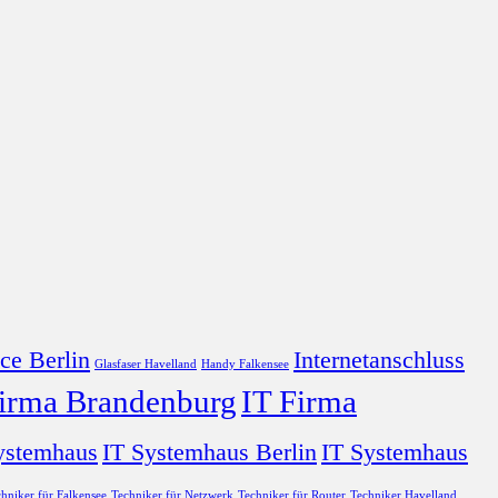
ce Berlin
Internetanschluss
Glasfaser Havelland
Handy Falkensee
Firma Brandenburg
IT Firma
ystemhaus
IT Systemhaus Berlin
IT Systemhaus
hniker für Falkensee
Techniker für Netzwerk
Techniker für Router
Techniker Havelland