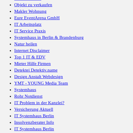
Objekt zu verkaufen
Makler Wohnung
Eure EventArena GmbH
IT Arbeitsplatz
IT Service Praxis
Systemhaus in Berlin & Brandenburg
Natur heilen
Internet Disclaimer
Top 1 IT & EDV
Mieter Hilfe Firmen
Detektei Detektiv.name
Design Anstalt Webdesign
YMT - YOUNG Media Team
Systemhaus
Rohr Notdienst
IT Problem in der Kanzlei?
Versicherung Aktuell
IT Systemhaus Berlin
Insolvenzberater Info
IT Systemhaus Berlin