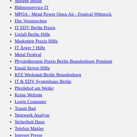
Storage Berlin
Bühnenservice IT
MPOA - Metal Power Open Air - Festival Wittstock
Ehe Versprechen
IT EDV Berlin Praxis
Unfall Berlin Hilfe
Marketing Praxis Hilfe
IT Ärger ? Hilfe
Metal Festival
Physiotherapie Praxis Berlin Brandenburg Potsdam
Email Server Hilfe
KFZ Werkstatt Berlin Brandenburg
IT & EDV Systemhaus Berlin
Pferdehof am Weiler
Keine Website
Login Computer
Traum Bad
Netzwerk Analyse
Sicherheit Haus
Telefon Makler
Internet Presse