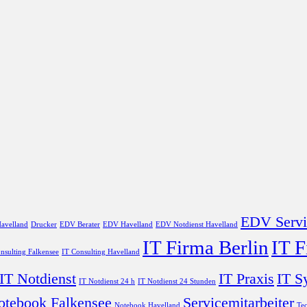
EDV Servi
avelland
Drucker
EDV Berater
EDV Havelland
EDV Notdienst Havelland
IT Firma Berlin
IT 
nsulting Falkensee
IT Consulting Havelland
IT Notdienst
IT Praxis
IT S
IT Notdienst 24 h
IT Notdienst 24 Stunden
otebook Falkensee
Servicemitarbeiter
Notebook Havelland
Tec