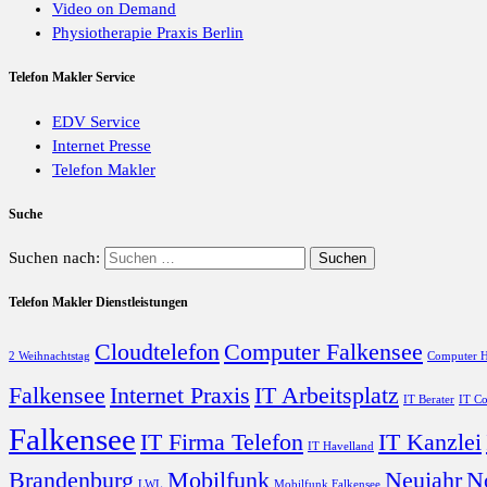
Video on Demand
Physiotherapie Praxis Berlin
Telefon Makler Service
EDV Service
Internet Presse
Telefon Makler
Suche
Suchen nach:
Telefon Makler Dienstleistungen
Cloudtelefon
Computer Falkensee
2 Weihnachtstag
Computer H
Falkensee
Internet Praxis
IT Arbeitsplatz
IT Berater
IT Co
Falkensee
IT Firma Telefon
IT Kanzlei
IT Havelland
Brandenburg
Mobilfunk
Neujahr
N
LWL
Mobilfunk Falkensee