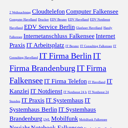
Cloudtelefon
Computer Falkensee
2 Weihnachtstag
Computer Havelland
Drucker
EDV Berater
EDV Havelland
EDV Notdienst
EDV Service Berlin
Havelland
Glasfaser Havelland
Handy
Internetanschluss Falkensee
Internet
Falkensee
Praxis
IT Arbeitsplatz
IT Berater
IT Consulting Falkensee
IT
IT Firma Berlin
IT
Consulting Havelland
Firma Brandenburg
IT Firma
Falkensee
IT Firma Telefon
IT
IT Havelland
Kanzlei
IT Notdienst
IT Notdienst 24 h
IT Notdienst 24
IT Praxis
IT Systemhaus
IT
Stunden
Systemhaus Berlin
IT Systemhaus
Brandenburg
Mobilfunk
LWL
Mobilfunk Falkensee
Neujahr
Notebook Falkensee