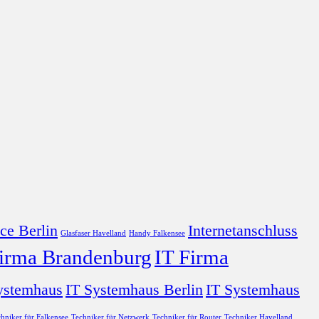
ce Berlin
Internetanschluss
Glasfaser Havelland
Handy Falkensee
Firma Brandenburg
IT Firma
ystemhaus
IT Systemhaus Berlin
IT Systemhaus
hniker für Falkensee
Techniker für Netzwerk
Techniker für Router
Techniker Havelland