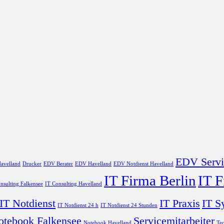
EDV Servi
avelland
Drucker
EDV Berater
EDV Havelland
EDV Notdienst Havelland
IT Firma Berlin
IT 
nsulting Falkensee
IT Consulting Havelland
IT Notdienst
IT Praxis
IT S
IT Notdienst 24 h
IT Notdienst 24 Stunden
otebook Falkensee
Servicemitarbeiter
Notebook Havelland
Tec