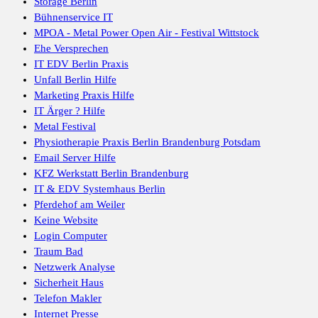
Storage Berlin
Bühnenservice IT
MPOA - Metal Power Open Air - Festival Wittstock
Ehe Versprechen
IT EDV Berlin Praxis
Unfall Berlin Hilfe
Marketing Praxis Hilfe
IT Ärger ? Hilfe
Metal Festival
Physiotherapie Praxis Berlin Brandenburg Potsdam
Email Server Hilfe
KFZ Werkstatt Berlin Brandenburg
IT & EDV Systemhaus Berlin
Pferdehof am Weiler
Keine Website
Login Computer
Traum Bad
Netzwerk Analyse
Sicherheit Haus
Telefon Makler
Internet Presse