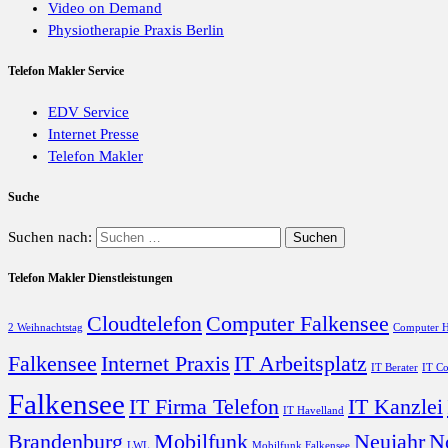
Video on Demand
Physiotherapie Praxis Berlin
Telefon Makler Service
EDV Service
Internet Presse
Telefon Makler
Suche
Suchen nach:
Telefon Makler Dienstleistungen
Cloudtelefon
Computer Falkensee
2 Weihnachtstag
Computer H
Falkensee
Internet Praxis
IT Arbeitsplatz
IT Berater
IT Co
Falkensee
IT Firma Telefon
IT Kanzlei
IT Havelland
Brandenburg
Mobilfunk
Neujahr
N
LWL
Mobilfunk Falkensee