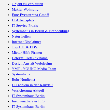
Objekt zu verkaufen
Makler Wohnung
Eure EventArena GmbH
IT Arbeitsplatz
IT Service Praxis
Systemhaus in Berlin & Brandenburg
Natur heilen
Internet Disclaimer
Top 1 IT & EDV
Mieter Hilfe Firmen
Detektei Detektiv.name
Design Anstalt Webdesign
YMT - YOUNG Media Team
Systemhaus
Rohr Notdienst
IT Problem in der Kanzlei?
Versicherung Aktuell
IT Systemhaus Berlin
Insolvenzberater Info
IT Systemhaus Berlin