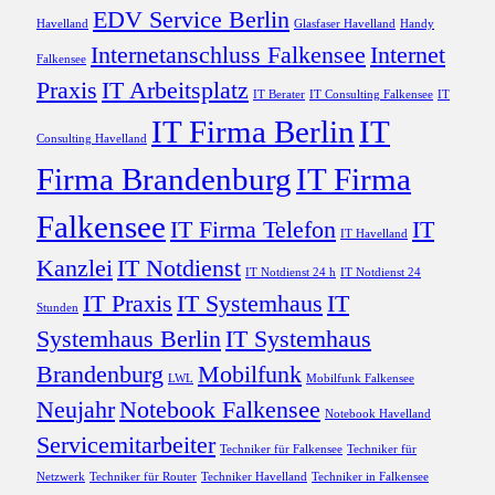
EDV Service Berlin
Havelland
Glasfaser Havelland
Handy
Internetanschluss Falkensee
Internet
Falkensee
Praxis
IT Arbeitsplatz
IT Berater
IT Consulting Falkensee
IT
IT Firma Berlin
IT
Consulting Havelland
Firma Brandenburg
IT Firma
Falkensee
IT Firma Telefon
IT
IT Havelland
Kanzlei
IT Notdienst
IT Notdienst 24 h
IT Notdienst 24
IT Praxis
IT Systemhaus
IT
Stunden
Systemhaus Berlin
IT Systemhaus
Brandenburg
Mobilfunk
LWL
Mobilfunk Falkensee
Neujahr
Notebook Falkensee
Notebook Havelland
Servicemitarbeiter
Techniker für Falkensee
Techniker für
Netzwerk
Techniker für Router
Techniker Havelland
Techniker in Falkensee