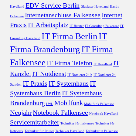
EDV Service Berlin
Havelland
Glasfaser Havelland
Handy
Internetanschluss Falkensee
Internet
Falkensee
Praxis
IT Arbeitsplatz
IT Berater
IT Consulting Falkensee
IT
IT Firma Berlin
IT
Consulting Havelland
Firma Brandenburg
IT Firma
Falkensee
IT Firma Telefon
IT
IT Havelland
Kanzlei
IT Notdienst
IT Notdienst 24 h
IT Notdienst 24
IT Praxis
IT Systemhaus
IT
Stunden
Systemhaus Berlin
IT Systemhaus
Brandenburg
Mobilfunk
LWL
Mobilfunk Falkensee
Neujahr
Notebook Falkensee
Notebook Havelland
Servicemitarbeiter
Techniker für Falkensee
Techniker für
Netzwerk
Techniker für Router
Techniker Havelland
Techniker in Falkensee