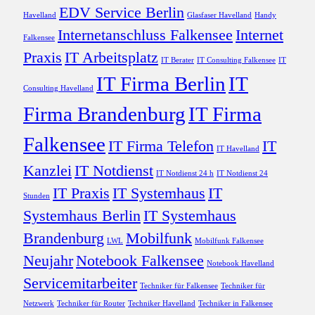
EDV Service Berlin
Havelland
Glasfaser Havelland
Handy
Internetanschluss Falkensee
Internet
Falkensee
Praxis
IT Arbeitsplatz
IT Berater
IT Consulting Falkensee
IT
IT Firma Berlin
IT
Consulting Havelland
Firma Brandenburg
IT Firma
Falkensee
IT Firma Telefon
IT
IT Havelland
Kanzlei
IT Notdienst
IT Notdienst 24 h
IT Notdienst 24
IT Praxis
IT Systemhaus
IT
Stunden
Systemhaus Berlin
IT Systemhaus
Brandenburg
Mobilfunk
LWL
Mobilfunk Falkensee
Neujahr
Notebook Falkensee
Notebook Havelland
Servicemitarbeiter
Techniker für Falkensee
Techniker für
Netzwerk
Techniker für Router
Techniker Havelland
Techniker in Falkensee