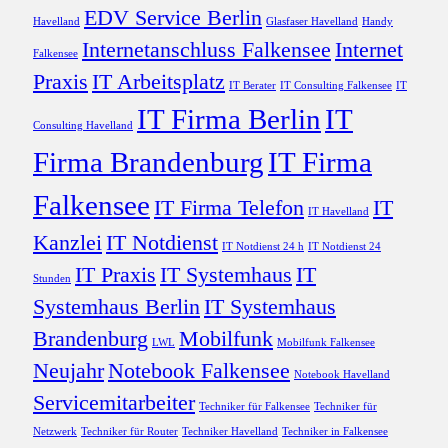
EDV Service Berlin
Havelland
Glasfaser Havelland
Handy
Internetanschluss Falkensee
Internet
Falkensee
Praxis
IT Arbeitsplatz
IT Berater
IT Consulting Falkensee
IT
IT Firma Berlin
IT
Consulting Havelland
Firma Brandenburg
IT Firma
Falkensee
IT Firma Telefon
IT
IT Havelland
Kanzlei
IT Notdienst
IT Notdienst 24 h
IT Notdienst 24
IT Praxis
IT Systemhaus
IT
Stunden
Systemhaus Berlin
IT Systemhaus
Brandenburg
Mobilfunk
LWL
Mobilfunk Falkensee
Neujahr
Notebook Falkensee
Notebook Havelland
Servicemitarbeiter
Techniker für Falkensee
Techniker für
Netzwerk
Techniker für Router
Techniker Havelland
Techniker in Falkensee