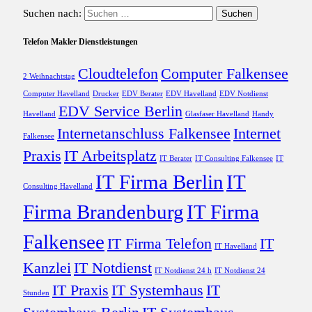
Suchen nach:
Telefon Makler Dienstleistungen
Cloudtelefon
Computer Falkensee
2 Weihnachtstag
Computer Havelland
Drucker
EDV Berater
EDV Havelland
EDV Notdienst
EDV Service Berlin
Havelland
Glasfaser Havelland
Handy
Internetanschluss Falkensee
Internet
Falkensee
Praxis
IT Arbeitsplatz
IT Berater
IT Consulting Falkensee
IT
IT Firma Berlin
IT
Consulting Havelland
Firma Brandenburg
IT Firma
Falkensee
IT Firma Telefon
IT
IT Havelland
Kanzlei
IT Notdienst
IT Notdienst 24 h
IT Notdienst 24
IT Praxis
IT Systemhaus
IT
Stunden