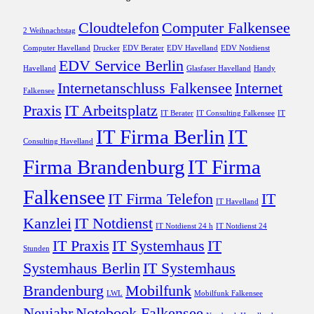
Cloudtelefon
Computer Falkensee
2 Weihnachtstag
Computer Havelland
Drucker
EDV Berater
EDV Havelland
EDV Notdienst
EDV Service Berlin
Havelland
Glasfaser Havelland
Handy
Internetanschluss Falkensee
Internet
Falkensee
Praxis
IT Arbeitsplatz
IT Berater
IT Consulting Falkensee
IT
IT Firma Berlin
IT
Consulting Havelland
Firma Brandenburg
IT Firma
Falkensee
IT Firma Telefon
IT
IT Havelland
Kanzlei
IT Notdienst
IT Notdienst 24 h
IT Notdienst 24
IT Praxis
IT Systemhaus
IT
Stunden
Systemhaus Berlin
IT Systemhaus
Brandenburg
Mobilfunk
LWL
Mobilfunk Falkensee
Neujahr
Notebook Falkensee