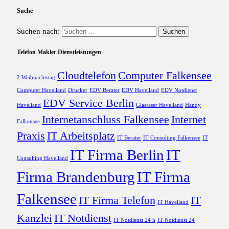
Suche
Suchen nach:
Telefon Makler Dienstleistungen
Cloudtelefon
Computer Falkensee
2 Weihnachtstag
Computer Havelland
Drucker
EDV Berater
EDV Havelland
EDV Notdienst
EDV Service Berlin
Havelland
Glasfaser Havelland
Handy
Internetanschluss Falkensee
Internet
Falkensee
Praxis
IT Arbeitsplatz
IT Berater
IT Consulting Falkensee
IT
IT Firma Berlin
IT
Consulting Havelland
Firma Brandenburg
IT Firma
Falkensee
IT Firma Telefon
IT
IT Havelland
Kanzlei
IT Notdienst
IT Notdienst 24 h
IT Notdienst 24