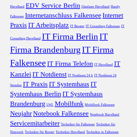
EDV Service Berlin
Havelland
Glasfaser Havelland
Handy
Internetanschluss Falkensee
Internet
Falkensee
Praxis
IT Arbeitsplatz
IT Berater
IT Consulting Falkensee
IT
IT Firma Berlin
IT
Consulting Havelland
Firma Brandenburg
IT Firma
Falkensee
IT Firma Telefon
IT
IT Havelland
Kanzlei
IT Notdienst
IT Notdienst 24 h
IT Notdienst 24
IT Praxis
IT Systemhaus
IT
Stunden
Systemhaus Berlin
IT Systemhaus
Brandenburg
Mobilfunk
LWL
Mobilfunk Falkensee
Neujahr
Notebook Falkensee
Notebook Havelland
Servicemitarbeiter
Techniker für Falkensee
Techniker für
Netzwerk
Techniker für Router
Techniker Havelland
Techniker in Falkensee