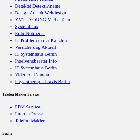
Detektei Detektiv.name
Design Anstalt Webdesign
YMT - YOUNG Media Team
Systemhaus
Rohr Notdienst
IT Problem in der Kanzlei?
Versicherung Aktuell
IT Systemhaus Berlin
Insolvenzberater Info
IT Systemhaus Berlin
Video on Demand
Physiotherapie Praxis Berlin
Telefon Makler Service
EDV Service
Internet Presse
Telefon Makler
Suche