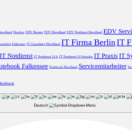
EDV Servi
avelland
Drucker
EDV Berater
EDV Havelland
EDV Notdienst Havelland
IT Firma Berlin
IT 
nsulting Falkensee
IT Consulting Havelland
IT Notdienst
IT Praxis
IT S
IT Notdienst 24 h
IT Notdienst 24 Stunden
otebook Falkensee
Servicemitarbeiter
Notebook Havelland
Tec
denburg
Deutsch