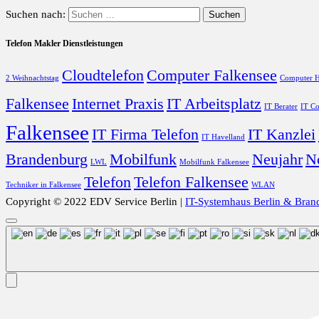
Suchen nach:
Telefon Makler Dienstleistungen
Cloudtelefon
Computer Falkensee
2 Weihnachtstag
Computer H
Falkensee
Internet Praxis
IT Arbeitsplatz
IT Berater
IT Co
Falkensee
IT Firma Telefon
IT Kanzlei
IT Havelland
Brandenburg
Mobilfunk
Neujahr
N
LWL
Mobilfunk Falkensee
Telefon
Telefon Falkensee
Techniker in Falkensee
WLAN
Copyright © 2022 EDV Service Berlin |
IT-Systemhaus Berlin & Bran