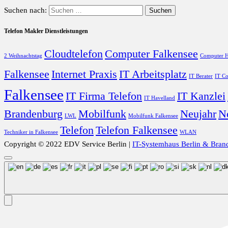
Suchen nach:
Telefon Makler Dienstleistungen
Cloudtelefon
Computer Falkensee
2 Weihnachtstag
Computer H
Falkensee
Internet Praxis
IT Arbeitsplatz
IT Berater
IT Co
Falkensee
IT Firma Telefon
IT Kanzlei
IT Havelland
Brandenburg
Mobilfunk
Neujahr
N
LWL
Mobilfunk Falkensee
Telefon
Telefon Falkensee
Techniker in Falkensee
WLAN
Copyright © 2022 EDV Service Berlin |
IT-Systemhaus Berlin & Bran