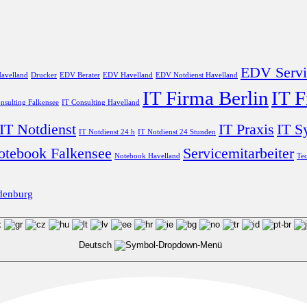
EDV Servi
avelland
Drucker
EDV Berater
EDV Havelland
EDV Notdienst Havelland
IT Firma Berlin
IT 
nsulting Falkensee
IT Consulting Havelland
IT Notdienst
IT Praxis
IT S
IT Notdienst 24 h
IT Notdienst 24 Stunden
otebook Falkensee
Servicemitarbeiter
Notebook Havelland
Tec
denburg
Deutsch