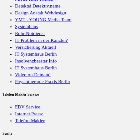
Detektei Detektiv.name
Design Anstalt Webdesign
YMT - YOUNG Media Team
Systemhaus
Rohr Notdienst
IT Problem in der Kanzlei?
Versicherung Aktuell
IT Systemhaus Berlin
Insolvenzberater Info
IT Systemhaus Berlin
Video on Demand
Physiotherapie Praxis Berlin
Telefon Makler Service
EDV Service
Internet Presse
Telefon Makler
Suche