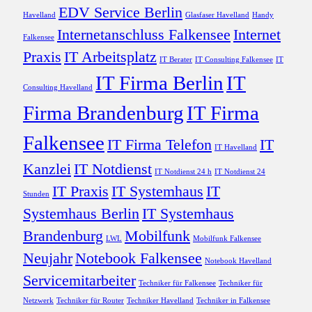
EDV Service Berlin
Havelland
Glasfaser Havelland
Handy
Internetanschluss Falkensee
Internet
Falkensee
Praxis
IT Arbeitsplatz
IT Berater
IT Consulting Falkensee
IT
IT Firma Berlin
IT
Consulting Havelland
Firma Brandenburg
IT Firma
Falkensee
IT Firma Telefon
IT
IT Havelland
Kanzlei
IT Notdienst
IT Notdienst 24 h
IT Notdienst 24
IT Praxis
IT Systemhaus
IT
Stunden
Systemhaus Berlin
IT Systemhaus
Brandenburg
Mobilfunk
LWL
Mobilfunk Falkensee
Neujahr
Notebook Falkensee
Notebook Havelland
Servicemitarbeiter
Techniker für Falkensee
Techniker für
Netzwerk
Techniker für Router
Techniker Havelland
Techniker in Falkensee