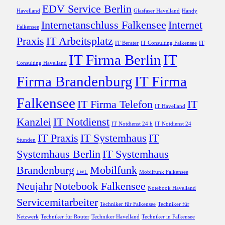
EDV Service Berlin
Havelland
Glasfaser Havelland
Handy
Internetanschluss Falkensee
Internet
Falkensee
Praxis
IT Arbeitsplatz
IT Berater
IT Consulting Falkensee
IT
IT Firma Berlin
IT
Consulting Havelland
Firma Brandenburg
IT Firma
Falkensee
IT Firma Telefon
IT
IT Havelland
Kanzlei
IT Notdienst
IT Notdienst 24 h
IT Notdienst 24
IT Praxis
IT Systemhaus
IT
Stunden
Systemhaus Berlin
IT Systemhaus
Brandenburg
Mobilfunk
LWL
Mobilfunk Falkensee
Neujahr
Notebook Falkensee
Notebook Havelland
Servicemitarbeiter
Techniker für Falkensee
Techniker für
Netzwerk
Techniker für Router
Techniker Havelland
Techniker in Falkensee