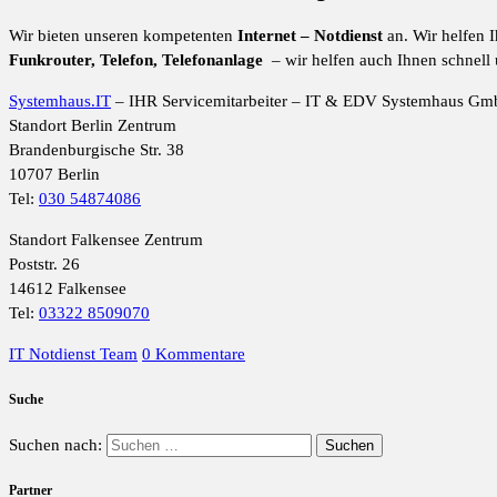
Wir bieten unseren kompetenten
Internet
– Notdienst
an. Wir helfen 
Funkrouter, Telefon, Telefonanlage
– wir helfen auch Ihnen schnell 
Systemhaus.IT
– IHR Servicemitarbeiter – IT & EDV Systemhaus G
Standort Berlin Zentrum
Brandenburgische Str. 38
10707 Berlin
Tel:
030 54874086
Standort Falkensee Zentrum
Poststr. 26
14612 Falkensee
Tel:
03322 8509070
IT Notdienst Team
0 Kommentare
Suche
Suchen nach:
Partner