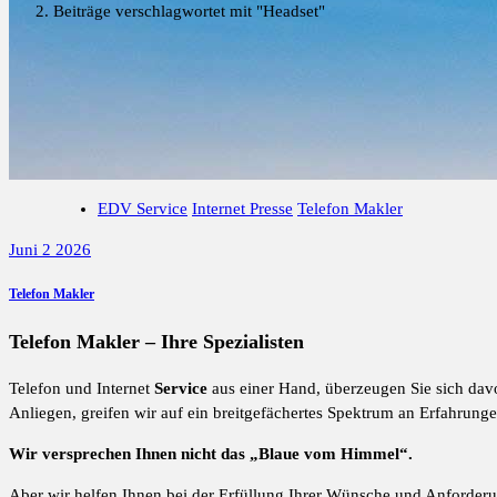
Beiträge verschlagwortet mit "Headset"
EDV Service
Internet Presse
Telefon Makler
Juni 2 2026
Telefon Makler
Telefon Makler – Ihre Spezialisten
Telefon und Internet
Service
aus einer Hand, überzeugen Sie sich davo
Anliegen, greifen wir auf ein breitgefächertes Spektrum an Erfahrunge
Wir versprechen Ihnen nicht das „Blaue vom Himmel“.
Aber wir helfen Ihnen bei der Erfüllung Ihrer Wünsche und Anforderu