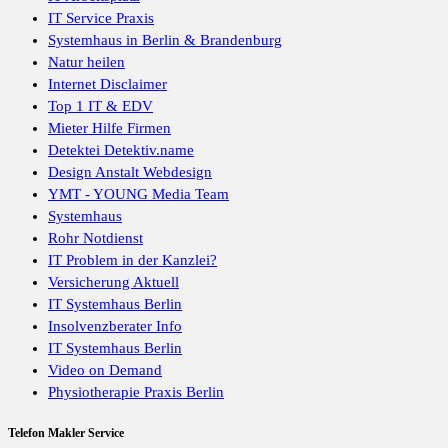
IT Service Praxis
Systemhaus in Berlin & Brandenburg
Natur heilen
Internet Disclaimer
Top 1 IT & EDV
Mieter Hilfe Firmen
Detektei Detektiv.name
Design Anstalt Webdesign
YMT - YOUNG Media Team
Systemhaus
Rohr Notdienst
IT Problem in der Kanzlei?
Versicherung Aktuell
IT Systemhaus Berlin
Insolvenzberater Info
IT Systemhaus Berlin
Video on Demand
Physiotherapie Praxis Berlin
Telefon Makler Service