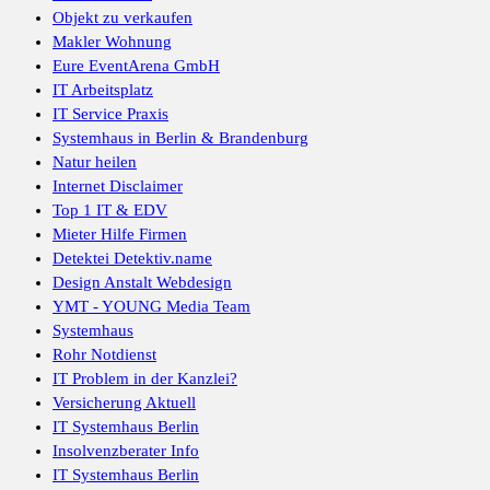
Objekt zu verkaufen
Makler Wohnung
Eure EventArena GmbH
IT Arbeitsplatz
IT Service Praxis
Systemhaus in Berlin & Brandenburg
Natur heilen
Internet Disclaimer
Top 1 IT & EDV
Mieter Hilfe Firmen
Detektei Detektiv.name
Design Anstalt Webdesign
YMT - YOUNG Media Team
Systemhaus
Rohr Notdienst
IT Problem in der Kanzlei?
Versicherung Aktuell
IT Systemhaus Berlin
Insolvenzberater Info
IT Systemhaus Berlin