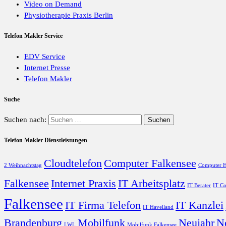
Video on Demand
Physiotherapie Praxis Berlin
Telefon Makler Service
EDV Service
Internet Presse
Telefon Makler
Suche
Suchen nach:
Telefon Makler Dienstleistungen
Cloudtelefon
Computer Falkensee
2 Weihnachtstag
Computer H
Falkensee
Internet Praxis
IT Arbeitsplatz
IT Berater
IT Co
Falkensee
IT Firma Telefon
IT Kanzlei
IT Havelland
Brandenburg
Mobilfunk
Neujahr
N
LWL
Mobilfunk Falkensee