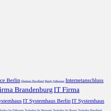
ce Berlin
Internetanschluss
Glasfaser Havelland
Handy Falkensee
Firma Brandenburg
IT Firma
ystemhaus
IT Systemhaus Berlin
IT Systemhaus
hniker für Falkensee
Techniker für Netzwerk
Techniker für Router
Techniker Havelland