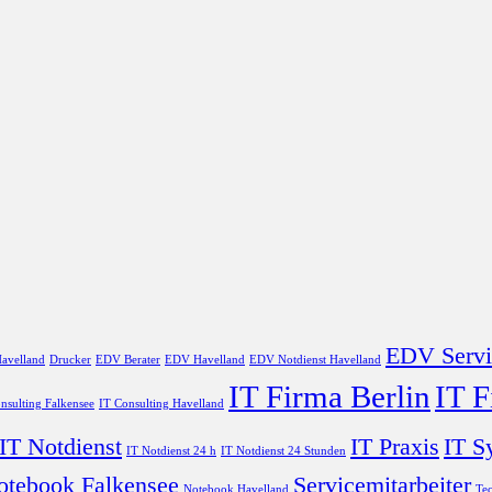
EDV Servi
avelland
Drucker
EDV Berater
EDV Havelland
EDV Notdienst Havelland
IT Firma Berlin
IT 
nsulting Falkensee
IT Consulting Havelland
IT Notdienst
IT Praxis
IT S
IT Notdienst 24 h
IT Notdienst 24 Stunden
otebook Falkensee
Servicemitarbeiter
Notebook Havelland
Tec