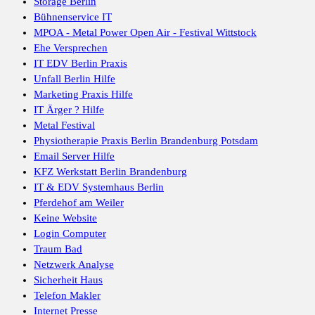
Storage Berlin
Bühnenservice IT
MPOA - Metal Power Open Air - Festival Wittstock
Ehe Versprechen
IT EDV Berlin Praxis
Unfall Berlin Hilfe
Marketing Praxis Hilfe
IT Ärger ? Hilfe
Metal Festival
Physiotherapie Praxis Berlin Brandenburg Potsdam
Email Server Hilfe
KFZ Werkstatt Berlin Brandenburg
IT & EDV Systemhaus Berlin
Pferdehof am Weiler
Keine Website
Login Computer
Traum Bad
Netzwerk Analyse
Sicherheit Haus
Telefon Makler
Internet Presse