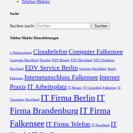
Telefon Makler
Suche
Suchen nach:
Telefon Makler Dienstleistungen
Cloudtelefon
Computer Falkensee
2 Weihnachtstag
Computer Havelland
Drucker
EDV Berater
EDV Havelland
EDV Notdienst
EDV Service Berlin
Havelland
Glasfaser Havelland
Handy
Internetanschluss Falkensee
Internet
Falkensee
Praxis
IT Arbeitsplatz
IT Berater
IT Consulting Falkensee
IT
IT Firma Berlin
IT
Consulting Havelland
Firma Brandenburg
IT Firma
Falkensee
IT Firma Telefon
IT
IT Havelland