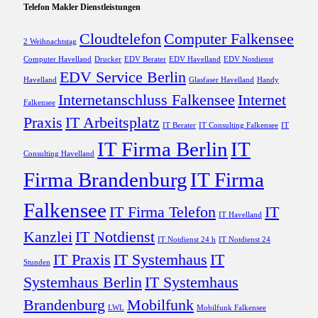
Telefon Makler Dienstleistungen
Cloudtelefon
Computer Falkensee
2 Weihnachtstag
Computer Havelland
Drucker
EDV Berater
EDV Havelland
EDV Notdienst
EDV Service Berlin
Havelland
Glasfaser Havelland
Handy
Internetanschluss Falkensee
Internet
Falkensee
Praxis
IT Arbeitsplatz
IT Berater
IT Consulting Falkensee
IT
IT Firma Berlin
IT
Consulting Havelland
Firma Brandenburg
IT Firma
Falkensee
IT Firma Telefon
IT
IT Havelland
Kanzlei
IT Notdienst
IT Notdienst 24 h
IT Notdienst 24
IT Praxis
IT Systemhaus
IT
Stunden
Systemhaus Berlin
IT Systemhaus
Brandenburg
Mobilfunk
LWL
Mobilfunk Falkensee