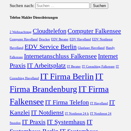
Suchen nach:
Telefon Makler Dienstleistungen
Cloudtelefon
Computer Falkensee
2 Weihnachtstag
Computer Havelland
Drucker
EDV Berater
EDV Havelland
EDV Notdienst
EDV Service Berlin
Havelland
Glasfaser Havelland
Handy
Internetanschluss Falkensee
Internet
Falkensee
Praxis
IT Arbeitsplatz
IT Berater
IT Consulting Falkensee
IT
IT Firma Berlin
IT
Consulting Havelland
Firma Brandenburg
IT Firma
Falkensee
IT Firma Telefon
IT
IT Havelland
Kanzlei
IT Notdienst
IT Notdienst 24 h
IT Notdienst 24
IT Praxis
IT Systemhaus
IT
Stunden